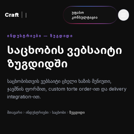
შინაარსზე გადასვლა
ᲣᲤᲐᲡᲝ
Craft
|
ᲙᲝᲜᲡᲣᲚᲢᲐᲪᲘᲐ
ᲘᲜᲓᲣᲡᲢᲠᲘᲔᲑᲘ — ᲖᲣᲒᲓᲘᲓᲘ
საცხობის ვებსაიტი
ზუგდიდში
საცხობისთვის ვებსაიტი ცხელი ხაზის მენიუთი,
ჯავშნის ფორმით, custom torte order-ით და delivery
integration-ით.
მთავარი
ინდუსტრიები
საცხობი
ზუგდიდი