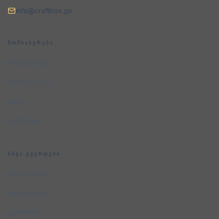
info@craftbox.ge
ᲛᲝᲛᲡᲐᲮᲣᲠᲔᲑᲐ
მომსახურება
პორტფოლიო
ფასი
კონტაქტი
ᲡᲮᲕᲐ ᲒᲕᲔᲠᲓᲔᲑᲘ
მომსახურება
ინდუსტრიები
ტერმინები