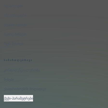
შედარებები
ინტეგრაციები
უფასო აუდიტი
მცირე ბიზნესი
ჩვენ შესახებ
ᲡᲐᲛᲐᲠᲗᲚᲔᲑᲠᲘᲕᲘ
კონფიდენციალურობა
წესები
უსაფრთხოების პოლიტიკა
ქუქი-პარამეტრები