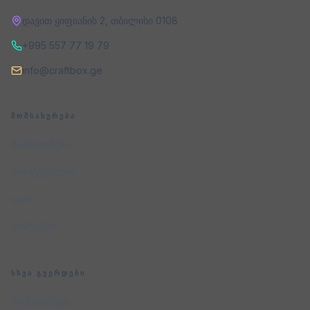
დავით ყიფიანის 2
,
თბილისი
0108
+995 557 77 19 79
info@craftbox.ge
ᲛᲝᲛᲡᲐᲮᲣᲠᲔᲑᲐ
მომსახურება
პორტფოლიო
ფასი
კონტაქტი
ᲡᲮᲕᲐ ᲒᲕᲔᲠᲓᲔᲑᲘ
მომსახურება