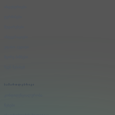
ინდუსტრიები
ტერმინები
შედარებები
ინტეგრაციები
უფასო აუდიტი
მცირე ბიზნესი
ჩვენ შესახებ
ᲡᲐᲛᲐᲠᲗᲚᲔᲑᲠᲘᲕᲘ
კონფიდენციალურობა
წესები