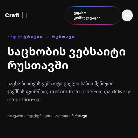
შინაარსზე გადასვლა
ᲣᲤᲐᲡᲝ
Craft
|
ᲙᲝᲜᲡᲣᲚᲢᲐᲪᲘᲐ
ᲘᲜᲓᲣᲡᲢᲠᲘᲔᲑᲘ — ᲠᲣᲡᲗᲐᲕᲘ
საცხობის ვებსაიტი
რუსთავში
საცხობისთვის ვებსაიტი ცხელი ხაზის მენიუთი,
ჯავშნის ფორმით, custom torte order-ით და delivery
integration-ით.
მთავარი
ინდუსტრიები
საცხობი
რუსთავი