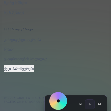
მცირე ბიზნესი
ჩვენ შესახებ
ᲡᲐᲛᲐᲠᲗᲚᲔᲑᲠᲘᲕᲘ
კონფიდენციალურობა
წესები
უსაფრთხოების პოლიტიკა
ქუქი-პარამეტრები
©
2026
CRAFTWEBSTUDIO
.
ᲧᲕᲔᲚᲐ ᲣᲤᲚᲔᲑᲐ ᲓᲐᲪᲣᲚᲘᲐ.
FACEBOOK
INSTAGRAM
LINKEDIN
GITHUB