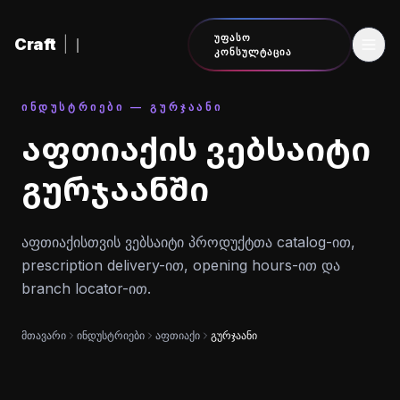
შინაარსზე გადასვლა
ᲣᲤᲐᲡᲝ
Craft
|
ᲙᲝᲜᲡᲣᲚᲢᲐᲪᲘᲐ
ᲘᲜᲓᲣᲡᲢᲠᲘᲔᲑᲘ — ᲒᲣᲠᲯᲐᲐᲜᲘ
აფთიაქის ვებსაიტი
გურჯაანში
აფთიაქისთვის ვებსაიტი პროდუქტთა catalog-ით,
prescription delivery-ით, opening hours-ით და
branch locator-ით.
მთავარი
ინდუსტრიები
აფთიაქი
გურჯაანი