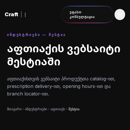
შინაარსზე გადასვლა
ᲣᲤᲐᲡᲝ
Craft
|
ᲙᲝᲜᲡᲣᲚᲢᲐᲪᲘᲐ
ᲘᲜᲓᲣᲡᲢᲠᲘᲔᲑᲘ — ᲛᲔᲡᲢᲘᲐ
აფთიაქის ვებსაიტი
მესტიაში
აფთიაქისთვის ვებსაიტი პროდუქტთა catalog-ით,
prescription delivery-ით, opening hours-ით და
branch locator-ით.
მთავარი
ინდუსტრიები
აფთიაქი
მესტია