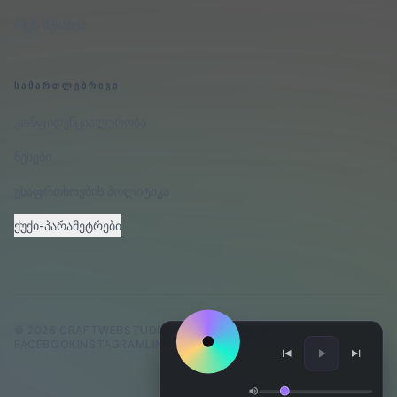
ჩვენ შესახებ
ᲡᲐᲛᲐᲠᲗᲚᲔᲑᲠᲘᲕᲘ
კონფიდენციალურობა
წესები
უსაფრთხოების პოლიტიკა
ქუქი-პარამეტრები
©
2026
CRAFTWEBSTUDIO
.
ᲧᲕᲔᲚᲐ ᲣᲤᲚᲔᲑᲐ ᲓᲐᲪᲣᲚᲘᲐ.
FACEBOOK
INSTAGRAM
LINKEDIN
GITHUB