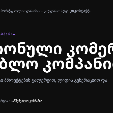
Ა
ᲞᲝᲠᲢᲤᲝᲚᲘᲝ
ᲤᲐᲡᲘ
ᲑᲚᲝᲒᲘ
ᲣᲤᲐᲡᲝ ᲐᲣᲓᲘᲢᲘ
ᲙᲝᲜᲢᲐᲥᲢᲘ
ᲝᲛᲞᲐᲜᲘᲐ
ონული კომე
ებლო კომპანი
იტი პროექტების გალერეით, ლიდის გენერაციით და
ერცია
სამშენებლო კომპანია