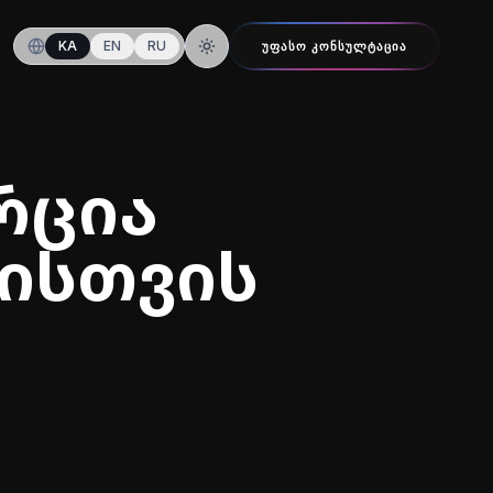
KA
EN
RU
ᲣᲤᲐᲡᲝ ᲙᲝᲜᲡᲣᲚᲢᲐᲪᲘᲐ
ღამის რეჟიმზე გადართვა
რცია
ისთვის