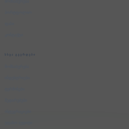
მომსახურება
პორტფოლიო
ფასი
კონტაქტი
ᲡᲮᲕᲐ ᲒᲕᲔᲠᲓᲔᲑᲘ
მომსახურება
ინდუსტრიები
ტერმინები
შედარებები
ინტეგრაციები
უფასო აუდიტი