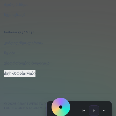
მცირე ბიზნესი
ჩვენ შესახებ
ᲡᲐᲛᲐᲠᲗᲚᲔᲑᲠᲘᲕᲘ
კონფიდენციალურობა
წესები
უსაფრთხოების პოლიტიკა
ქუქი-პარამეტრები
©
2026
CRAFTWEBSTUDIO
.
ᲧᲕᲔᲚᲐ ᲣᲤᲚᲔᲑᲐ ᲓᲐᲪᲣᲚᲘᲐ.
FACEBOOK
INSTAGRAM
LINKEDIN
GITHUB