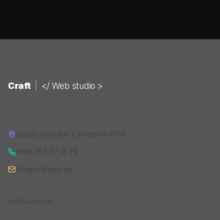
Craft
|
</ Web studio >
ვებ-სტუდია, რომელიც ქმნის ციფრულ პროდუქტებს.
დავით ყიფიანის 2
,
თბილისი
0108
+995 557 77 19 79
info@craftbox.ge
ᲛᲝᲛᲡᲐᲮᲣᲠᲔᲑᲐ