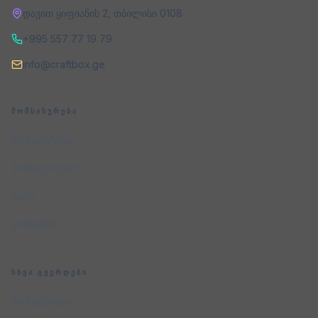
დავით ყიფიანის 2
,
თბილისი
0108
+995 557 77 19 79
info@craftbox.ge
ᲛᲝᲛᲡᲐᲮᲣᲠᲔᲑᲐ
მომსახურება
პორტფოლიო
ფასი
კონტაქტი
ᲡᲮᲕᲐ ᲒᲕᲔᲠᲓᲔᲑᲘ
მომსახურება