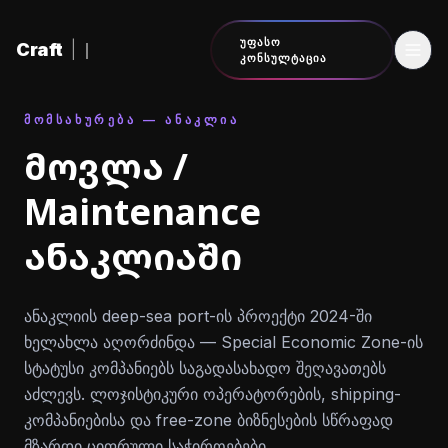
შინაარსზე გადასვლა
ᲣᲤᲐᲡᲝ
Craft
|
ᲙᲝᲜᲡᲣᲚᲢᲐᲪᲘᲐ
ᲛᲝᲛᲡᲐᲮᲣᲠᲔᲑᲐ — ᲐᲜᲐᲙᲚᲘᲐ
მოვლა /
Maintenance
ანაკლიაში
ანაკლიის deep-sea port-ის პროექტი 2024-ში
ხელახლა აღორძინდა — Special Economic Zone-ის
სტატუსი კომპანიებს საგადასახადო შეღავათებს
აძლევს. ლოჯისტიკური ოპერატორების, shipping-
კომპანიებისა და free-zone ბიზნესების სწრაფად
მზარდი ციფრული საჭიროებები.