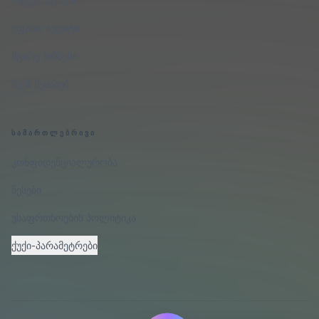
ინტეგრაციები
უფასო აუდიტი
მცირე ბიზნესი
ჩვენ შესახებ
ᲡᲐᲛᲐᲠᲗᲚᲔᲑᲠᲘᲕᲘ
კონფიდენციალურობა
წესები
უსაფრთხოების პოლიტიკა
ქუქი-პარამეტრები