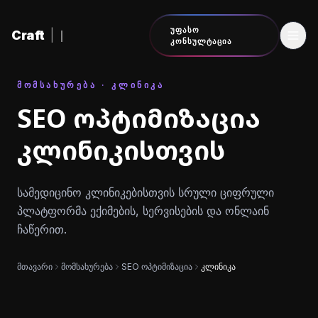
შინაარსზე გადასვლა
ᲣᲤᲐᲡᲝ
Craft
|
ᲙᲝᲜᲡᲣᲚᲢᲐᲪᲘᲐ
ᲛᲝᲛᲡᲐᲮᲣᲠᲔᲑᲐ · ᲙᲚᲘᲜᲘᲙᲐ
SEO ოპტიმიზაცია
კლინიკისთვის
სამედიცინო კლინიკებისთვის სრული ციფრული
პლატფორმა ექიმების, სერვისების და ონლაინ
ჩაწერით.
მთავარი
მომსახურება
SEO ოპტიმიზაცია
კლინიკა