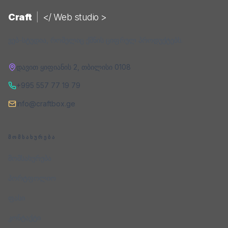
Craft
|
</ Web studio >
ვებ-სტუდია, რომელიც ქმნის ციფრულ პროდუქტებს.
დავით ყიფიანის 2
,
თბილისი
0108
+995 557 77 19 79
info@craftbox.ge
ᲛᲝᲛᲡᲐᲮᲣᲠᲔᲑᲐ
მომსახურება
პორტფოლიო
ფასი
კონტაქტი